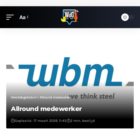
Aa
Weertdegekste.nl
>
Allround medewerker
Allround medewerker
Geplaatst: 17 maart 2026 11:45
2 min. leestijd