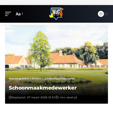
Aa
Weertdegekste.nl
>
Parttime
>
Schoonmaakmedewerker
Schoonmaakmedewerker
Geplaatst: 27 maart 2026 10:57
1 min. leestijd