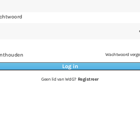
chtwoord
nthouden
Wachtwoord verge
Geen lid van WdG?
Registreer