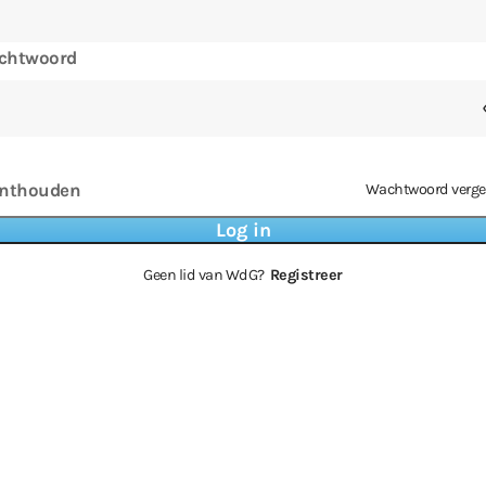
chtwoord
nthouden
Wachtwoord verge
Geen lid van WdG?
Registreer