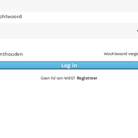
chtwoord
nthouden
Wachtwoord verge
Geen lid van WdG?
Registreer