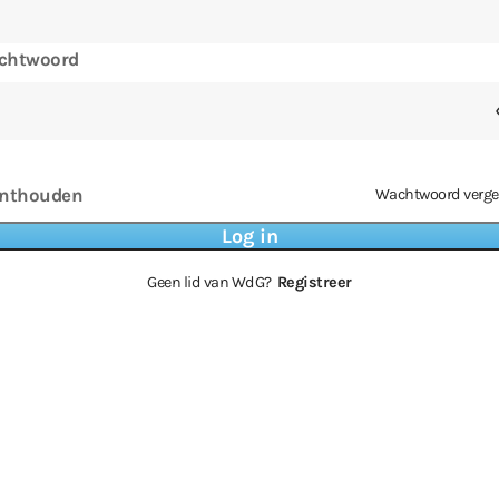
chtwoord
nthouden
Wachtwoord verge
Geen lid van WdG?
Registreer