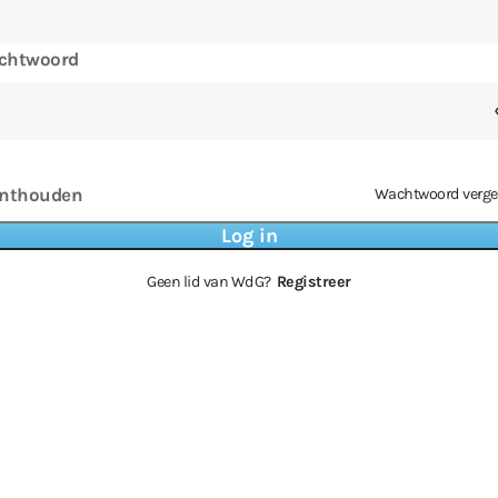
chtwoord
nthouden
Wachtwoord verge
Geen lid van WdG?
Registreer