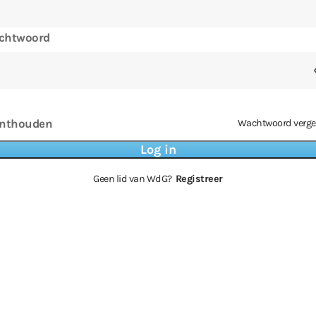
chtwoord
nthouden
Wachtwoord verge
Geen lid van WdG?
Registreer