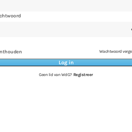
chtwoord
nthouden
Wachtwoord verge
Geen lid van WdG?
Registreer