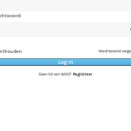
chtwoord
nthouden
Wachtwoord verge
Geen lid van WdG?
Registreer