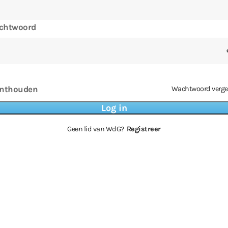
chtwoord
nthouden
Wachtwoord verge
Geen lid van WdG?
Registreer