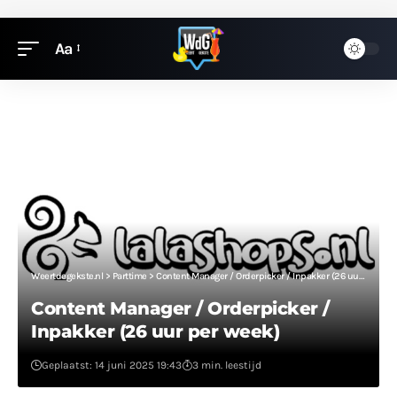
Aa
Weertdegekste.nl
>
Parttime
>
Content Manager / Orderpicker / Inpakker (26 uur per week)
Content Manager / Orderpicker /
Inpakker (26 uur per week)
Geplaatst: 14 juni 2025 19:43
3 min. leestijd