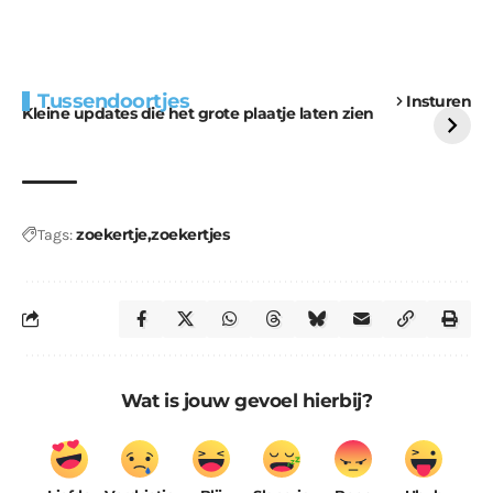
Extra bouwmateriaal
Tunnels blijven een
Tussendoortjes
Insturen
voor kabouters
uitdaging
Kleine updates die het grote plaatje laten zien
zoekertje
zoekertjes
Tags:
Wat is jouw gevoel hierbij?