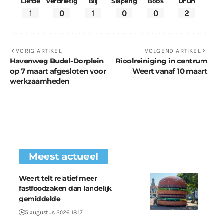
Liefde
Verdrietig
Blij
Slaperig
Boos
Uhuh
1
0
1
0
0
2
VORIG ARTIKEL
VOLGEND ARTIKEL
Havenweg Budel-Dorplein
Rioolreiniging in centrum
op 7 maart afgesloten voor
Weert vanaf 10 maart
werkzaamheden
Meest actueel
Weert telt relatief meer
fastfoodzaken dan landelijk
gemiddelde
5 augustus 2026 18:17