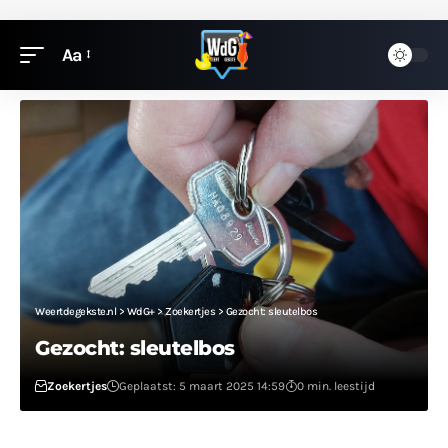
Aa
Weertdegekste.nl
>
WdG+
>
Zoekertjes
>
Gezocht: sleutelbos
Gezocht: sleutelbos
Zoekertjes
Geplaatst: 5 maart 2025 14:59
0 min. leestijd