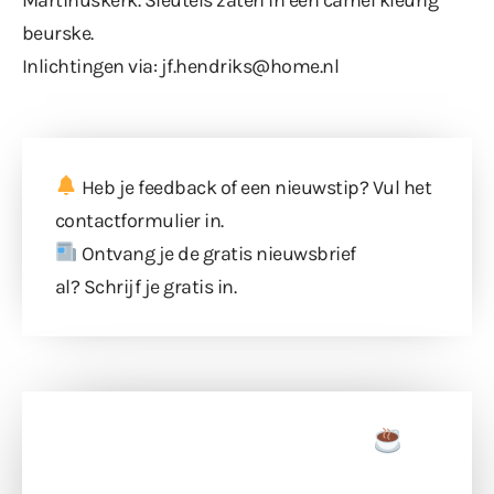
beurske.
Inlichtingen via: jf.hendriks@home.nl
Heb je feedback of een nieuwstip? Vul
het
contactformulier
in.
Ontvang je de gratis nieuwsbrief
al?
Schrijf je gratis in
.
Doneer een tas koffie
Doneer het WdG-team een kop koffie en