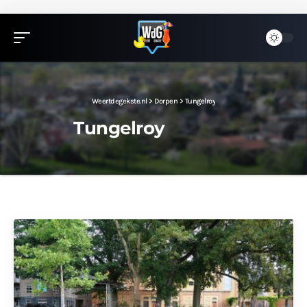
Weertdegekste.nl
>
Dorpen
>
Tungelroy
Tungelroy