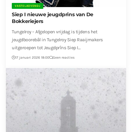
VASTELAOVENDJ
Siep I nieuwe jeugdprins van De
Bokkeriejers
Tungelroy – Afgelopen vrijdag is tijdens het
jeugdboorebâl in Tungelroy Siep Raaijmakers
uitgeroepen tot Jeugdprîns Siep I…
17 januari 2026 18:00
Geen reacties