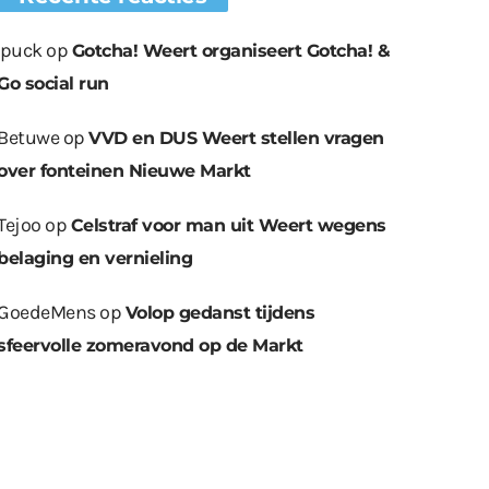
.puck
op
Gotcha! Weert organiseert Gotcha! &
Go social run
Betuwe
op
VVD en DUS Weert stellen vragen
over fonteinen Nieuwe Markt
Tejoo
op
Celstraf voor man uit Weert wegens
belaging en vernieling
GoedeMens
op
Volop gedanst tijdens
sfeervolle zomeravond op de Markt