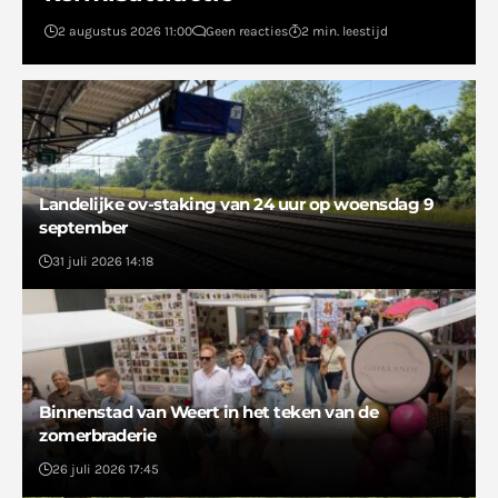
2 augustus 2026 11:00
Geen reacties
2 min. leestijd
Landelijke ov-staking van 24 uur op woensdag 9
september
31 juli 2026 14:18
Binnenstad van Weert in het teken van de
zomerbraderie
26 juli 2026 17:45