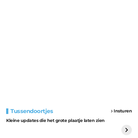
Tussendoortjes
Insturen
Extra bouwmateriaal
Tunnels blijven een
Kleine updates die het grote plaatje laten zien
voor kabouters
uitdaging