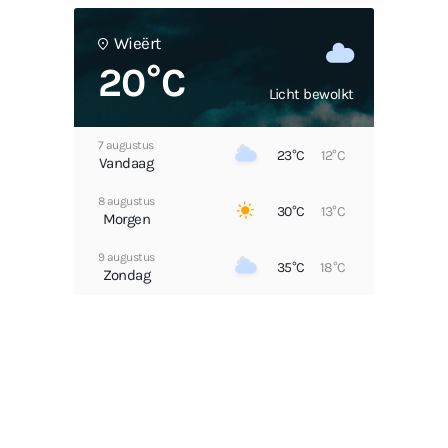
Wieërt
20°C
Licht bewolkt
7 augustus
23°C
12°C
Vandaag
8 augustus
30°C
13°C
Morgen
9 augustus
35°C
18°C
Zondag
10 augustus
33°C
17°C
Maandag
11 augustus
27°C
11°C
Dinsdag
12 augustus
32°C
11°C
Woensdag