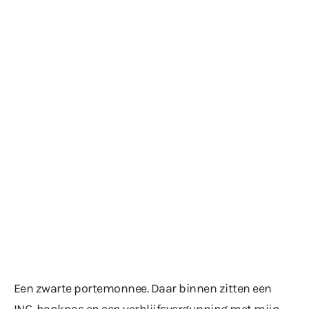
Een zwarte portemonnee. Daar binnen zitten een
ING-bankpas en een verblijfsvergunning met mijn