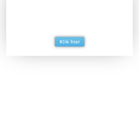
Doneer het WdG-team een kop koffie en
ondersteun hun inzet voor dagelijks gratis
berichtgeving. Dank je wel alvast!
Klik hier