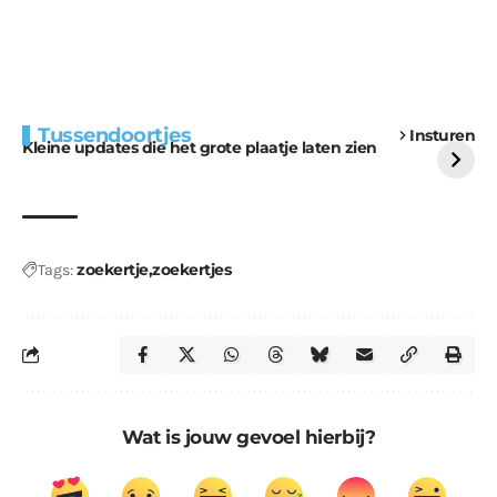
Extra bouwmateriaal
Tunnels blijven een
Tussendoortjes
Insturen
voor kabouters
uitdaging
Kleine updates die het grote plaatje laten zien
zoekertje
zoekertjes
Tags:
Wat is jouw gevoel hierbij?