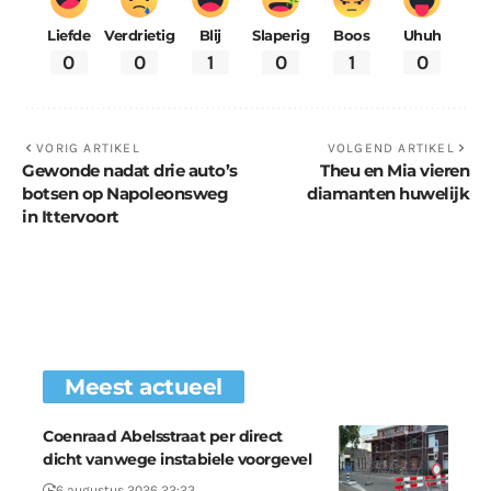
Liefde
Verdrietig
Blij
Slaperig
Boos
Uhuh
0
0
1
0
1
0
VORIG ARTIKEL
VOLGEND ARTIKEL
Gewonde nadat drie auto’s
Theu en Mia vieren
botsen op Napoleonsweg
diamanten huwelijk
in Ittervoort
Meest actueel
Coenraad Abelsstraat per direct
dicht vanwege instabiele voorgevel
6 augustus 2026 22:23