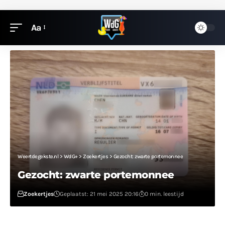
Aa
Weertdegekste.nl
>
WdG+
>
Zoekertjes
>
Gezocht: zwarte portemonnee
Gezocht: zwarte portemonnee
Zoekertjes
Geplaatst: 21 mei 2025 20:16
0 min. leestijd