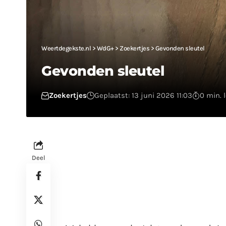
Weertdegekste.nl
>
WdG+
>
Zoekertjes
>
Gevonden sleutel
Gevonden sleutel
Zoekertjes
Geplaatst: 13 juni 2026 11:03
0 min. 
Deel