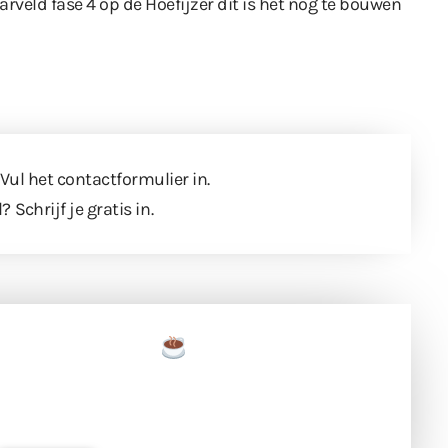
veld fase 4 op de Hoefijzer dit is het nog te bouwen
 Vul
het contactformulier
in.
l?
Schrijf je gratis in
.
een tas koffie
 en ondersteun hun inzet voor dagelijks gratis
ing. Dank je wel alvast!