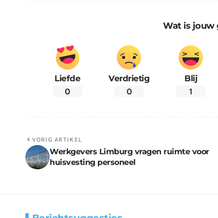
Wat is jouw 
Liefde
Verdrietig
Blij
0
0
1
VORIG ARTIKEL
Werkgevers Limburg vragen ruimte voor
huisvesting personeel
Berichtsuggesties