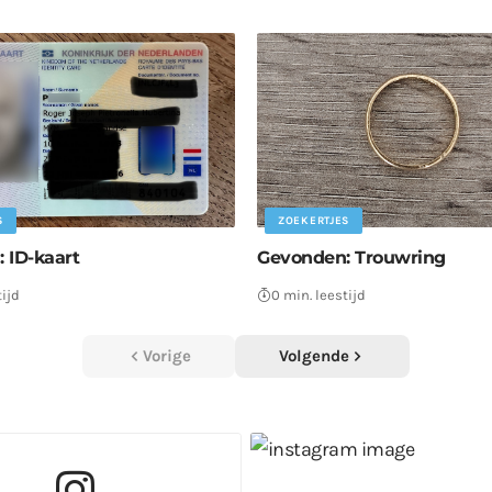
S
ZOEKERTJES
 ID-kaart
Gevonden: Trouwring
tijd
0 min. leestijd
Vorige
Volgende