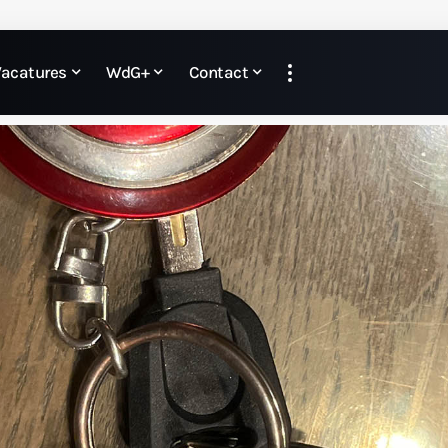
Vacatures
WdG+
Contact