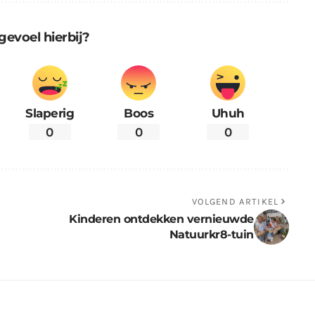
gevoel hierbij?
Slaperig
Boos
Uhuh
0
0
0
VOLGEND ARTIKEL
Kinderen ontdekken vernieuwde
Natuurkr8-tuin