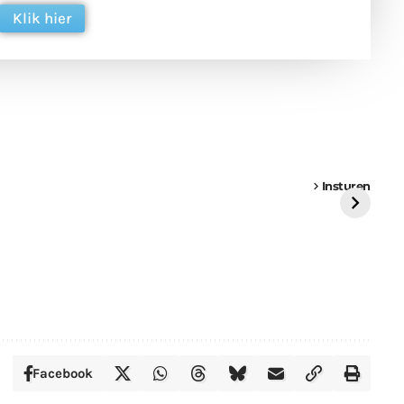
Klik hier
een
Weer een
Luchtballon boven
Ni
vrachtwagen vast
Weert
ge
Insturen
St
Facebook