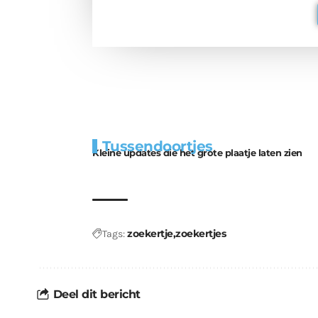
Extra
Tunnels blijven 
Tussendoortjes
bouwmateriaal voor
uitdaging
Kleine updates die het grote plaatje laten zien
kabouters
zoekertje
zoekertjes
Tags:
Deel dit bericht