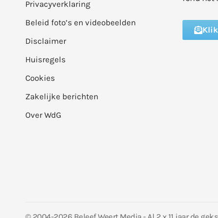
Privacyverklaring
Beleid foto’s en videobeelden
Kli
Disclaimer
Huisregels
Cookies
Zakelijke berichten
Over WdG
© 2004-2026 Beleef Weert Media - Al 2 x 11 jaar de gek