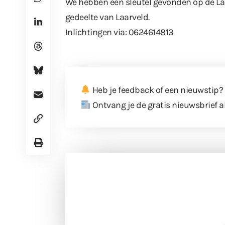
We hebben een sleutel gevonden op de Laar
gedeelte van Laarveld.
Inlichtingen via: 0624614813
Heb je feedback of een nieuwstip?
Ontvang je de gratis nieuwsbrief a
Doneer 
Doneer het WdG-team een kop koffie
berichtgev