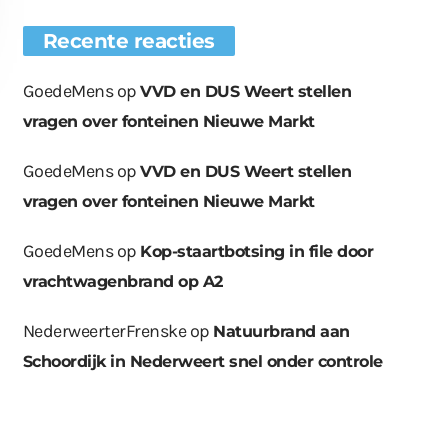
Recente reacties
GoedeMens
op
VVD en DUS Weert stellen
vragen over fonteinen Nieuwe Markt
GoedeMens
op
VVD en DUS Weert stellen
euwe bomen
Wat er in kan, kan er
Bende bij
vragen over fonteinen Nieuwe Markt
plaatst op
ook uit
containerpark
ationsplein
Leuken
GoedeMens
op
Kop-staartbotsing in file door
vrachtwagenbrand op A2
NederweerterFrenske
op
Natuurbrand aan
Schoordijk in Nederweert snel onder controle