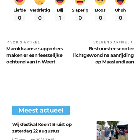
Liefde
Verdrietig
Blij
Slaperig
Boos
Uhuh
0
0
1
0
0
0
VORIG ARTIKEL
VOLGEND ARTIKEL
Marokkaanse supporters
Bestuurster scooter
maken er een feestelijke
lichtgewond na aanrijding
ochtend van in Weert
op Maaslandlaan
Meest actueel
Wijkfestival Keent Bruist op
zaterdag 22 augustus
7 augustus 2026 12:25