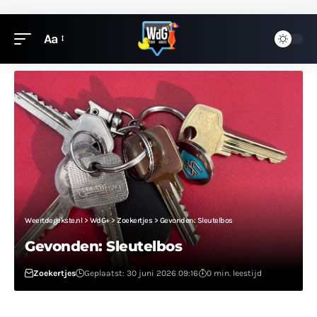
Aa
Weertdegekste.nl
>
WdG+
>
Zoekertjes
>
Gevonden: Sleutelbos
Gevonden: Sleutelbos
Zoekertjes
Geplaatst: 30 juni 2026 09:16
0 min. leestijd