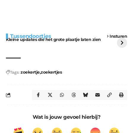
Extra bouwmateriaal
Tunnels blijven een
Tussendoortjes
Insturen
voor kabouters
uitdaging
Kleine updates die het grote plaatje laten zien
zoekertje
zoekertjes
Tags:
Wat is jouw gevoel hierbij?