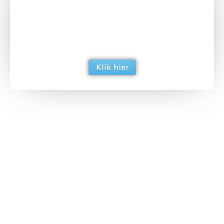
Doneer het WdG-team een kop koffie en
ondersteun hun inzet voor dagelijks gratis
berichtgeving. Dank je wel alvast!
Klik hier