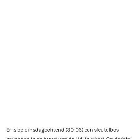
Er is op dinsdagochtend (30-06) een sleutelbos
gevonden in de buurt van de Lidl in Weert. Op de foto