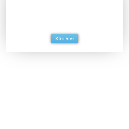
Doneer het WdG-team een kop koffie en
ondersteun hun inzet voor dagelijks gratis
berichtgeving. Dank je wel alvast!
Klik hier