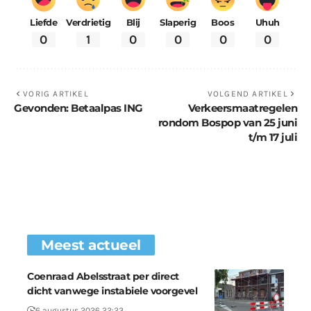
Liefde
Verdrietig
Blij
Slaperig
Boos
Uhuh
0
1
0
0
0
0
VORIG ARTIKEL
VOLGEND ARTIKEL
Gevonden: Betaalpas ING
Verkeersmaatregelen
rondom Bospop van 25 juni
t/m 17 juli
Meest actueel
Coenraad Abelsstraat per direct
dicht vanwege instabiele voorgevel
6 augustus 2026 22:23