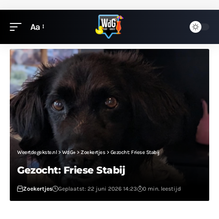
Aa
Weertdegekste.nl
>
WdG+
>
Zoekertjes
>
Gezocht: Friese Stabij
Gezocht: Friese Stabij
Zoekertjes
Geplaatst: 22 juni 2026 14:23
0 min. leestijd