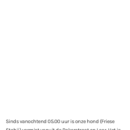
Sinds vanochtend 05.00 uur is onze hond (Friese
Stabij) vermist vanuit de Rakerstraat op Laar. Het is