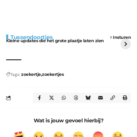
Extra bouwmateriaal
Tunnels blijven een
Tussendoortjes
Insturen
voor kabouters
uitdaging
Kleine updates die het grote plaatje laten zien
zoekertje
zoekertjes
Tags:
Wat is jouw gevoel hierbij?