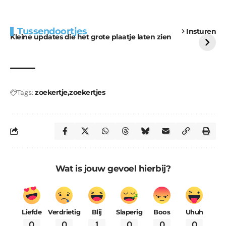
Extra bouwmateriaal
Tunnels blijven een
Tussendoortjes
Insturen
voor kabouters
uitdaging
Kleine updates die het grote plaatje laten zien
zoekertje
zoekertjes
Tags:
Wat is jouw gevoel hierbij?
Liefde
Verdrietig
Blij
Slaperig
Boos
Uhuh
0
0
1
0
0
0