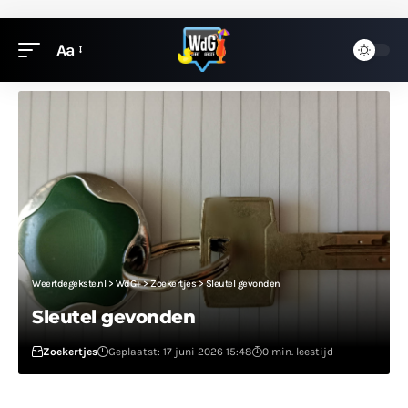
Aa
Weertdegekste.nl
>
WdG+
>
Zoekertjes
>
Sleutel gevonden
Sleutel gevonden
Zoekertjes
Geplaatst: 17 juni 2026 15:48
0 min. leestijd