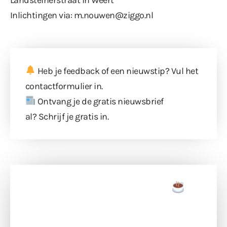
Inlichtingen via: m.nouwen@ziggo.nl
Heb je feedback of een nieuwstip? Vul
het
contactformulier
in.
Ontvang je de gratis nieuwsbrief
al?
Schrijf je gratis in
.
Doneer een tas koffie
Doneer het WdG-team een kop koffie en
ondersteun hun inzet voor dagelijks gratis