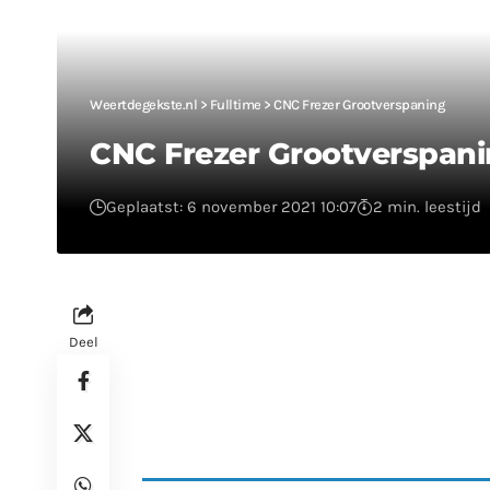
Weertdegekste.nl
>
Fulltime
>
CNC Frezer Grootverspaning
CNC Frezer Grootverspan
Geplaatst: 6 november 2021 10:07
2 min. leestijd
Deel