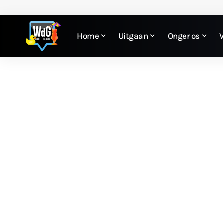
Home
Uitgaan
Onger os