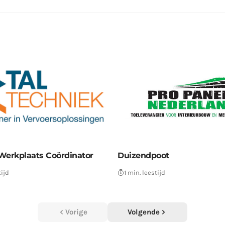
Werkplaats Coördinator
Duizendpoot
tijd
1 min. leestijd
Vorige
Volgende