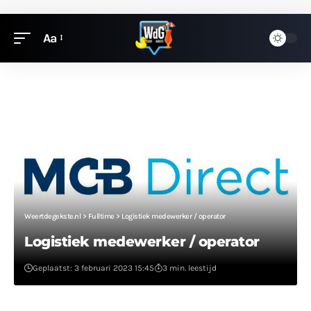
Aa
Weertdegekste.nl
>
Fulltime
>
Logistiek medewerker / operator
Logistiek medewerker / operator
Geplaatst: 3 februari 2023 15:45
3 min. leestijd