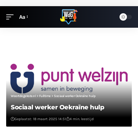
Aa
Weertdegekste.nl
>
Fulltime
>
Sociaal werker Oekraïne hulp
Sociaal werker Oekraïne hulp
Geplaatst: 18 maart 2025 14:51
4 min. leestijd