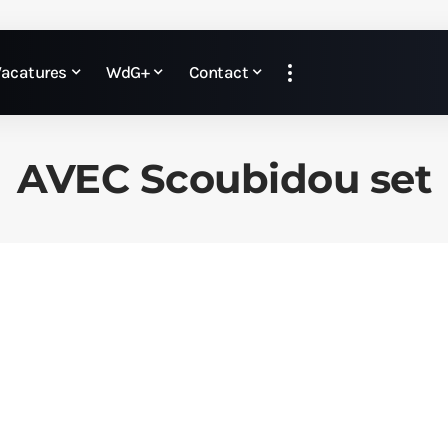
Vacatures
WdG+
Contact
AVEC Scoubidou set