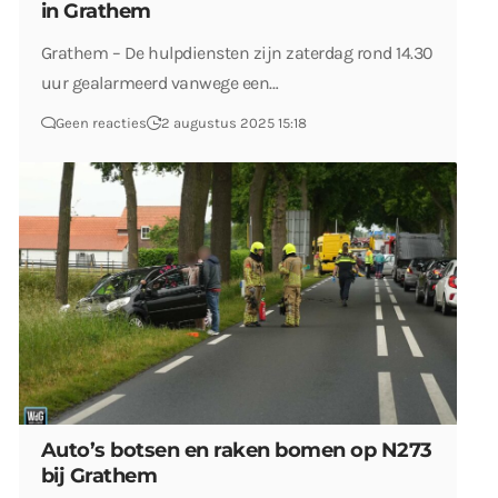
in Grathem
Grathem – De hulpdiensten zijn zaterdag rond 14.30
uur gealarmeerd vanwege een…
Geen reacties
2 augustus 2025 15:18
Auto’s botsen en raken bomen op N273
bij Grathem