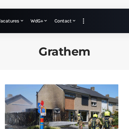
Vacatures
WdG+
Contact
Grathem