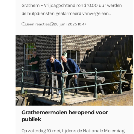
Grathem – Vrijdagochtend rond 10.00 uur werden
de hulpdiensten gealarmeerd vanwege een…
Geen reacties
20 juni 2025 10:47
Grathemermolen heropend voor
publiek
Op zaterdag 10 mei, tijdens de Nationale Molendag,