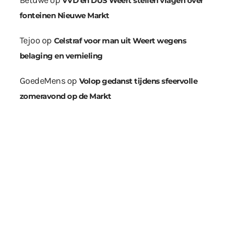
Betuwe
op
VVD en DUS Weert stellen vragen over
fonteinen Nieuwe Markt
Tejoo
op
Celstraf voor man uit Weert wegens
belaging en vernieling
GoedeMens
op
Volop gedanst tijdens sfeervolle
zomeravond op de Markt