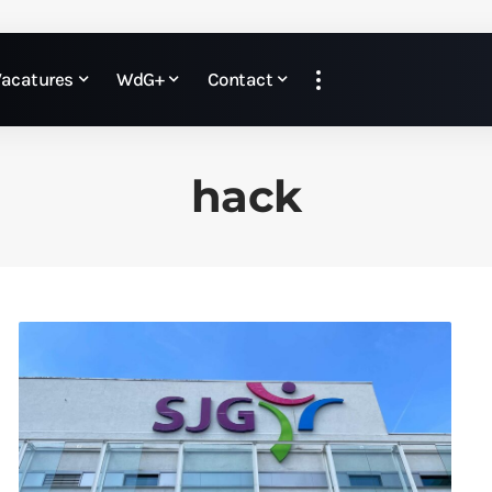
Vacatures
WdG+
Contact
hack