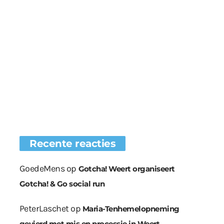
Recente reacties
GoedeMens
op
Gotcha! Weert organiseert
Gotcha! & Go social run
PeterLaschet
op
Maria-Tenhemelopneming
gevierd met mis en processie in Weert