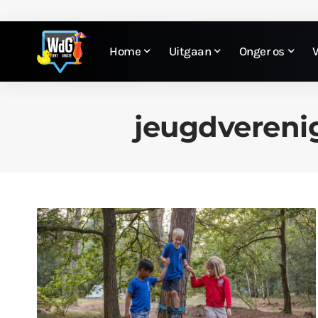
Home
Uitgaan
Onger os
jeugdvereni