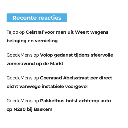
Recente reacties
Tejoo
op
Celstraf voor man uit Weert wegens
belaging en vernieling
GoedeMens
op
Volop gedanst tijdens sfeervolle
zomeravond op de Markt
GoedeMens
op
Coenraad Abelsstraat per direct
dicht vanwege instabiele voorgevel
GoedeMens
op
Pakketbus botst achterop auto
op N280 bij Baexem