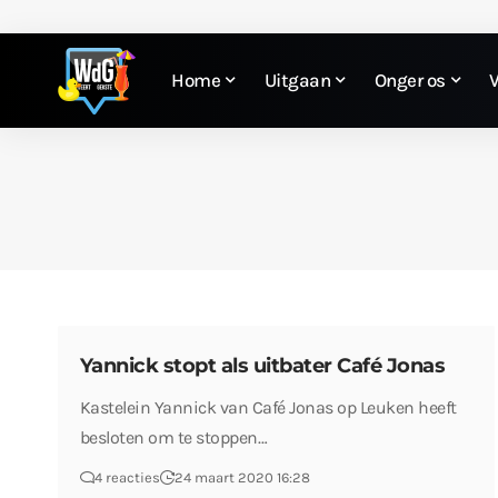
Home
Uitgaan
Onger os
Yannick stopt als uitbater Café Jonas
Kastelein Yannick van Café Jonas op Leuken heeft
besloten om te stoppen…
4 reacties
24 maart 2020 16:28