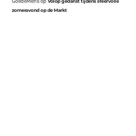
GoedeMens
op
Volop gedanst tijdens sfeervolle
zomeravond op de Markt