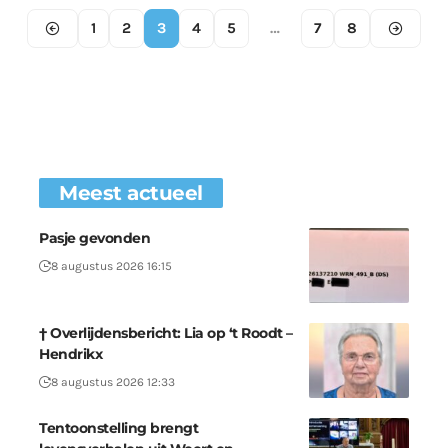
1
2
3
4
5
…
7
8
Meest actueel
Pasje gevonden
8 augustus 2026 16:15
† Overlijdensbericht: Lia op ‘t Roodt –
Hendrikx
8 augustus 2026 12:33
Tentoonstelling brengt