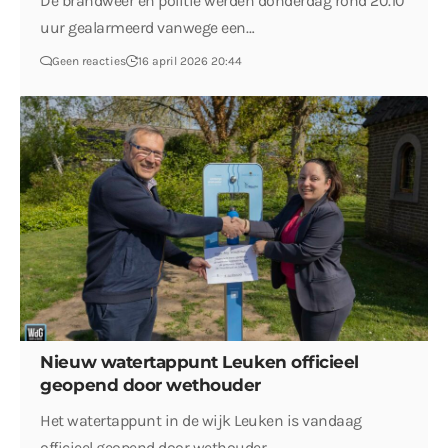
De brandweer en politie werden donderdag rond 20.10
uur gealarmeerd vanwege een…
Geen reacties
16 april 2026 20:44
Nieuw watertappunt Leuken officieel
geopend door wethouder
Het watertappunt in de wijk Leuken is vandaag
officieel geopend door wethouder…