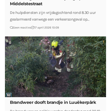
Middelstestraat
De hulpdiensten zijn vrijdagochtend rond 8.30 uur
gealarmeerd vanwege een verkeersongeval op…
Geen reacties
17 april 2026 10:09
Brandweer dooft brandje in Luuëkerpârk