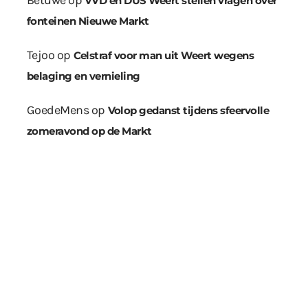
Betuwe
op
VVD en DUS Weert stellen vragen over
fonteinen Nieuwe Markt
Tejoo
op
Celstraf voor man uit Weert wegens
belaging en vernieling
GoedeMens
op
Volop gedanst tijdens sfeervolle
zomeravond op de Markt