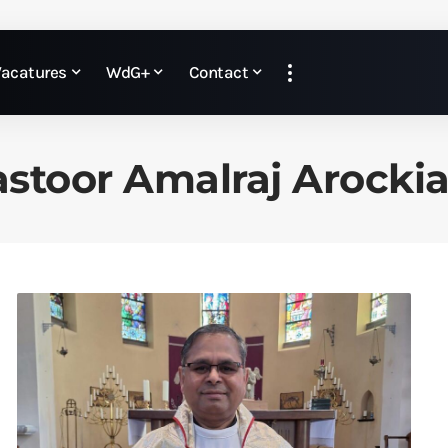
Vacatures
WdG+
Contact
astoor Amalraj Arocki