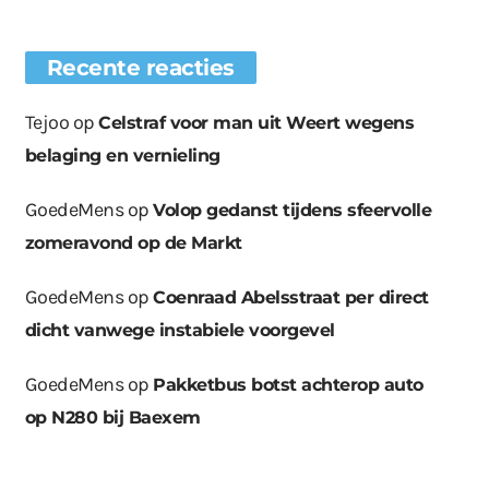
Recente reacties
Tejoo
op
Celstraf voor man uit Weert wegens
belaging en vernieling
GoedeMens
op
Volop gedanst tijdens sfeervolle
zomeravond op de Markt
GoedeMens
op
Coenraad Abelsstraat per direct
dicht vanwege instabiele voorgevel
GoedeMens
op
Pakketbus botst achterop auto
op N280 bij Baexem