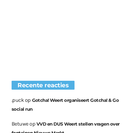
Recente reacties
.puck
op
Gotcha! Weert organiseert Gotcha! & Go
social run
Betuwe
op
VVD en DUS Weert stellen vragen over
fonteinen Nieuwe Markt