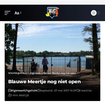
Aa
Weertdegekste.nl
>
Algemeen
>
Blauwe Meertje nog niet open
Blauwe Meertje nog niet open
Algemeen
Uitgelicht
Geplaatst: 27 mei 2017 14:57
9 reacties
1 min. leestijd