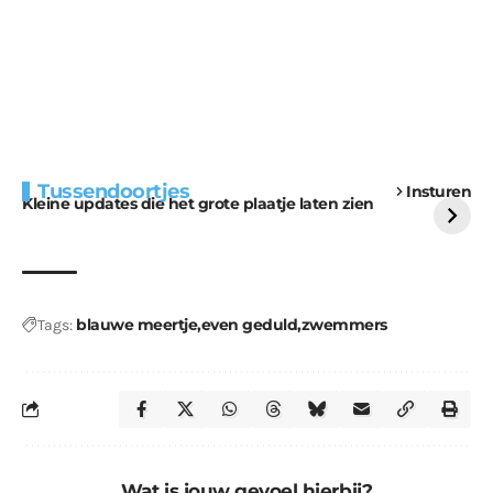
Extra bouwmateriaal
Tunnels blijven een
Tussendoortjes
Insturen
voor kabouters
uitdaging
Kleine updates die het grote plaatje laten zien
blauwe meertje
even geduld
zwemmers
Tags:
Wat is jouw gevoel hierbij?