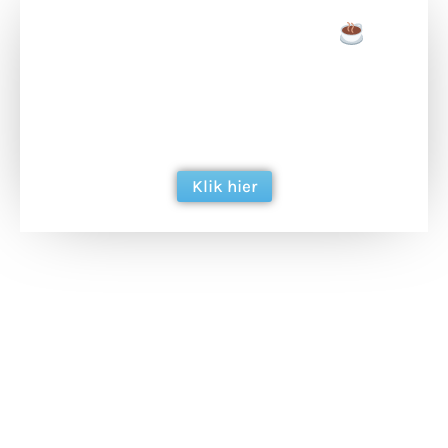
Doneer een tas koffie
Doneer het WdG-team een kop koffie en
ondersteun hun inzet voor dagelijks gratis
berichtgeving. Dank je wel alvast!
Klik hier