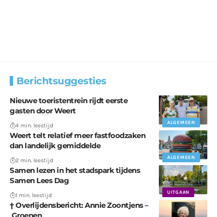
Berichtsuggesties
Nieuwe toeristentrein rijdt eerste
gasten door Weert
ALGEMEEN
4 min. leestijd
Weert telt relatief meer fastfoodzaken
dan landelijk gemiddelde
ALGEMEEN
2 min. leestijd
Samen lezen in het stadspark tijdens
Samen Lees Dag
UITGAAN
1 min. leestijd
† Overlijdensbericht: Annie Zoontjens –
Groenen