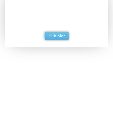
Doneer het WdG-team een kop koffie en
ondersteun hun inzet voor dagelijks gratis
berichtgeving. Dank je wel alvast!
Klik hier