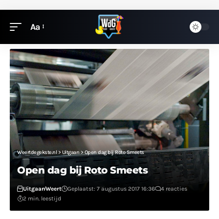
Aa
Weertdegekste.nl
>
Uitgaan
>
Open dag bij Roto Smeets
Open dag bij Roto Smeets
Uitgaan
Weert
Geplaatst: 7 augustus 2017 16:36
4 reacties
2 min. leestijd