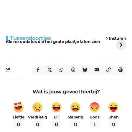
Extra bouwmateriaal
Tunnels blijven een
Tussendoortjes
Insturen
voor kabouters
uitdaging
Kleine updates die het grote plaatje laten zien
Wat is jouw gevoel hierbij?
Liefde
Verdrietig
Blij
Slaperig
Boos
Uhuh
0
0
0
0
1
0