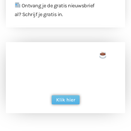
Ontvang je de gratis nieuwsbrief
al?
Schrijf je gratis in
.
Doneer een tas koffie
Doneer het WdG-team een kop koffie en
ondersteun hun inzet voor dagelijks gratis
berichtgeving. Dank je wel alvast!
Klik hier