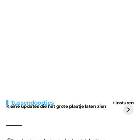
Extra bouwmateriaal
Tunnels blijven een
Tussendoortjes
Insturen
voor kabouters
uitdaging
Kleine updates die het grote plaatje laten zien