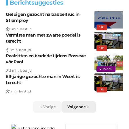
Berichtsuggesties
Getuigen gezocht na babbeltruc in
Stramproy
112
2 min. leestijd
Vermiste man met zwarte poedel is
terecht
112
1 min. leestijd
Paalzitten en braderie tijdens Bosseve
vör Paol
UITGAAN
2 min. leestijd
63-jarige gezochte man in Weert is
terecht
112
1 min. leestijd
Vorige
Volgende