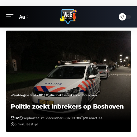
Aa
Weertdegekste.nl
>
112
>
Politie zoekt inbrekers op Boshoven
Politie zoekt inbrekers op Boshoven
112
Geplaatst: 25 december 2017 18:30
20 reacties
0 min. leestijd