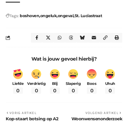
boshoven
ongeluk
ongeval
St. Luciastraat
Tags:
Wat is jouw gevoel hierbij?
Liefde
Verdrietig
Blij
Slaperig
Boos
Uhuh
0
0
0
0
0
0
VORIG ARTIKEL
VOLGEND ARTIKEL
Kop-staart botsing op A2
Woonwensenonderzoek