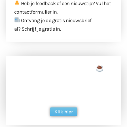
Heb je feedback of een nieuwstip? Vul
het
contactformulier
in.
Ontvang je de gratis nieuwsbrief
al?
Schrijf je gratis in
.
Doneer een tas koffie
Doneer het WdG-team een kop koffie en
ondersteun hun inzet voor dagelijks gratis
berichtgeving. Dank je wel alvast!
Klik hier