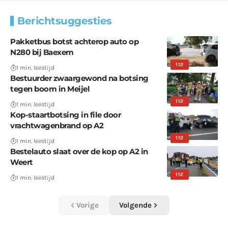
Berichtsuggesties
Pakketbus botst achterop auto op
N280 bij Baexem
112
1 min. leestijd
Bestuurder zwaargewond na botsing
tegen boom in Meijel
112
1 min. leestijd
Kop-staartbotsing in file door
vrachtwagenbrand op A2
112
1 min. leestijd
Bestelauto slaat over de kop op A2 in
Weert
112
1 min. leestijd
Vorige
Volgende