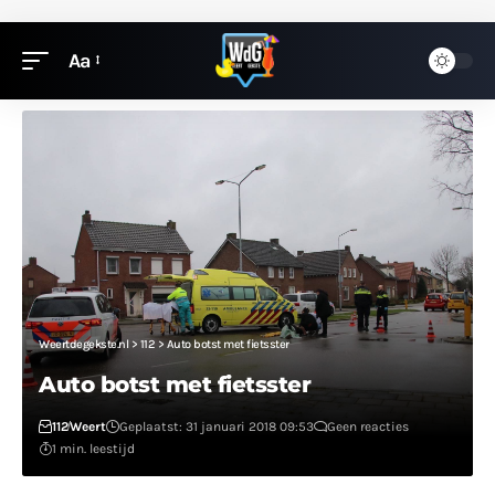
Aa
Weertdegekste.nl
>
112
>
Auto botst met fietsster
Auto botst met fietsster
112
Weert
Geplaatst: 31 januari 2018 09:53
Geen reacties
1 min. leestijd