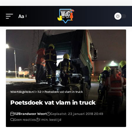
Aa
Weertdegekste.nl
>
112
>
Poetsdoek vat vlam in truck
Poetsdoek vat vlam in truck
112
Brandweer Weert
Geplaatst: 23 januari 2018 20:49
Geen reacties
1 min. leestijd