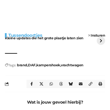
Extra bouwmateriaal
Tunnels blijven een
Tussendoortjes
Insturen
voor kabouters
uitdaging
Kleine updates die het grote plaatje laten zien
brand
DAF
kampershoek
vrachtwagen
Tags:
Wat is jouw gevoel hierbij?