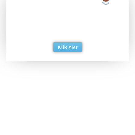
Doneer een tas koffie
Doneer het WdG-team een kop koffie en
ondersteun hun inzet voor dagelijks gratis
berichtgeving. Dank je wel alvast!
Klik hier