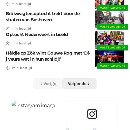
1 min. leestijd
VASTELAOVENDJ
Brökwagtersoptocht trekt door de
straten van Boshoven
VASTELAOVENDJ
1 min. leestijd
Optocht Nederweert in beeld
1 min. leestijd
VASTELAOVENDJ
Hêldje op Zök wint Gouwe Rog met ‘Di-
j veure wat in hun schîldj!’
VASTELAOVENDJ
2 min. leestijd
Vorige
Volgende