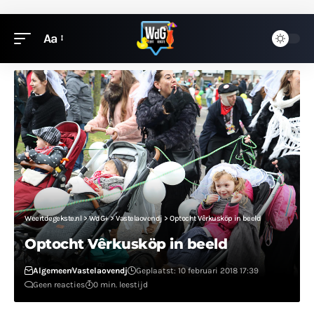
Aa
Weertdegekste.nl
>
WdG+
>
Vastelaovendj
>
Optocht Vêrkusköp in beeld
Optocht Vêrkusköp in beeld
Algemeen
Vastelaovendj
Geplaatst: 10 februari 2018 17:39
Geen reacties
0 min. leestijd