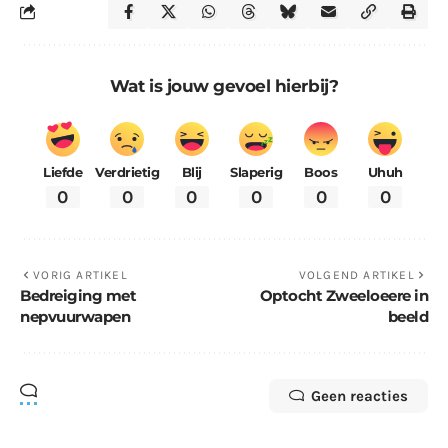
Wat is jouw gevoel hierbij?
Liefde
Verdrietig
Blij
Slaperig
Boos
Uhuh
0
0
0
0
0
0
VORIG ARTIKEL
VOLGEND ARTIKEL
Bedreiging met
Optocht Zweeloeere in
nepvuurwapen
beeld
Geen reacties