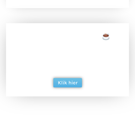
Doneer een tas koffie
Doneer het WdG-team een kop koffie en
ondersteun hun inzet voor dagelijks gratis
berichtgeving. Dank je wel alvast!
Klik hier