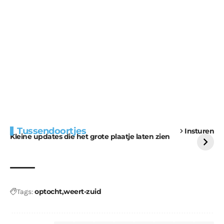
Extra bouwmateriaal
Tunnels blijven een
Tussendoortjes
Insturen
voor kabouters
uitdaging
Kleine updates die het grote plaatje laten zien
optocht
weert-zuid
Tags: