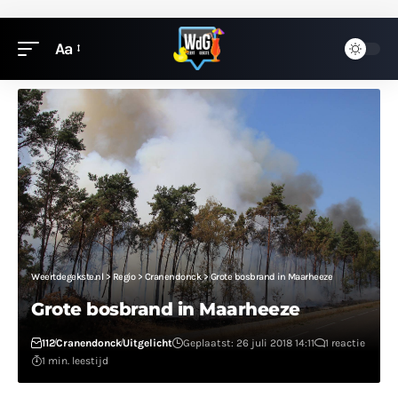
Aa
Weertdegekste.nl
>
Regio
>
Cranendonck
>
Grote bosbrand in Maarheeze
Grote bosbrand in Maarheeze
112
Cranendonck
Uitgelicht
Geplaatst: 26 juli 2018 14:11
1 reactie
1 min. leestijd