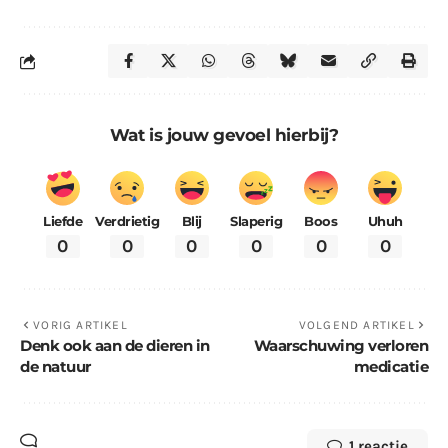
Wat is jouw gevoel hierbij?
Liefde
Verdrietig
Blij
Slaperig
Boos
Uhuh
0
0
0
0
0
0
VORIG ARTIKEL
VOLGEND ARTIKEL
Denk ook aan de dieren in
Waarschuwing verloren
de natuur
medicatie
1 reactie