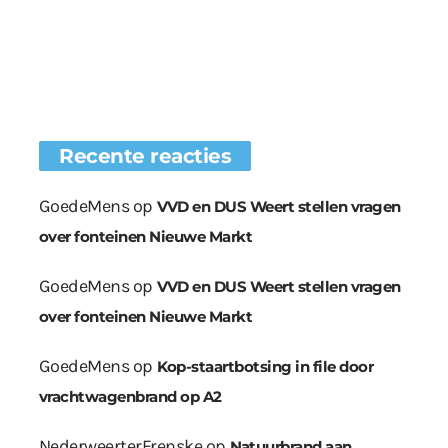
Recente reacties
GoedeMens
op
VVD en DUS Weert stellen vragen
over fonteinen Nieuwe Markt
GoedeMens
op
VVD en DUS Weert stellen vragen
over fonteinen Nieuwe Markt
GoedeMens
op
Kop-staartbotsing in file door
vrachtwagenbrand op A2
NederweerterFrenske
op
Natuurbrand aan