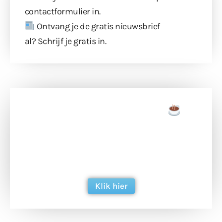
contactformulier
in.
Ontvang je de gratis nieuwsbrief
al?
Schrijf je gratis in
.
Doneer een tas koffie
Doneer het WdG-team een kop koffie en
ondersteun hun inzet voor dagelijks gratis
berichtgeving. Dank je wel alvast!
Klik hier