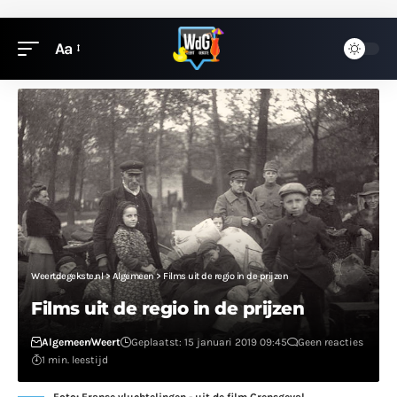
Aa
Weertdegekste.nl
>
Algemeen
>
Films uit de regio in de prijzen
Films uit de regio in de prijzen
Algemeen
Weert
Geplaatst: 15 januari 2019 09:45
Geen reacties
1 min. leestijd
Foto: Franse vluchtelingen - uit de film Grensgeval