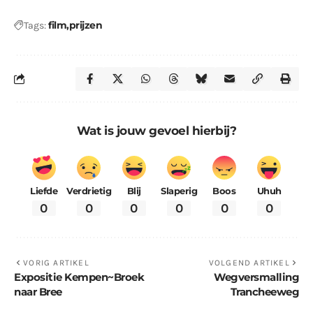
film
prijzen
Tags:
Wat is jouw gevoel hierbij?
Liefde
Verdrietig
Blij
Slaperig
Boos
Uhuh
0
0
0
0
0
0
VORIG ARTIKEL
VOLGEND ARTIKEL
Expositie Kempen~Broek
Wegversmalling
naar Bree
Trancheeweg