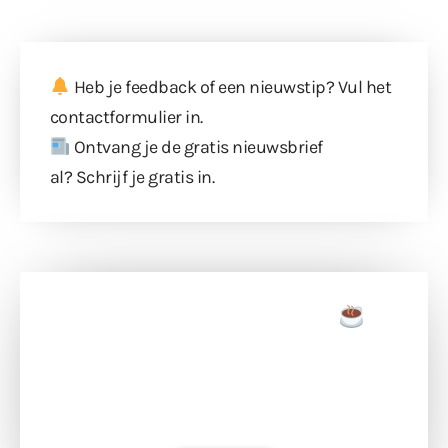
Heb je feedback of een nieuwstip? Vul
het
contactformulier
in.
Ontvang je de gratis nieuwsbrief
al?
Schrijf je gratis in
.
Doneer een tas koffie
Doneer het WdG-team een kop koffie en
ondersteun hun inzet voor dagelijks gratis
berichtgeving. Dank je wel alvast!