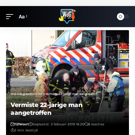
Aa
Weertdegekste.nl
>
112
>
Vermiste 22-jarige man aangetroffen
Vermiste 22-jarige man
aangetroffen
112
Weert
Geplaatst: 3 februari 2019 16:20
8 reacties
2 min. leestijd