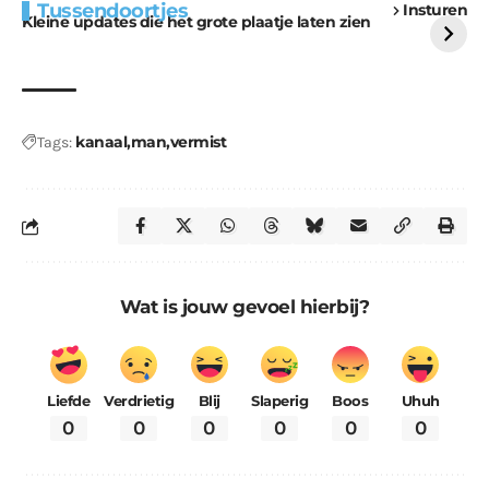
Tussendoortjes
Insturen
voor kabouters
uitdaging
Kleine updates die het grote plaatje laten zien
kanaal
man
vermist
Tags:
Wat is jouw gevoel hierbij?
Liefde
Verdrietig
Blij
Slaperig
Boos
Uhuh
0
0
0
0
0
0