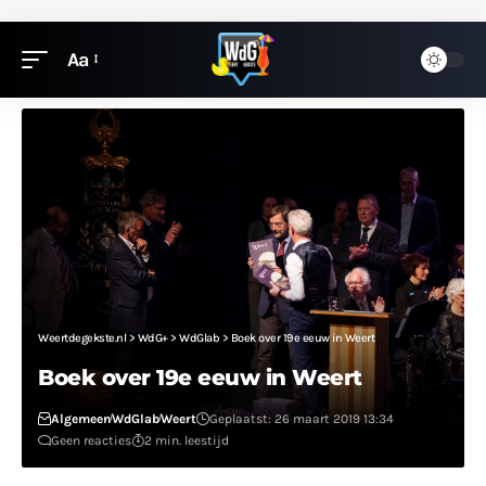
Aa
Weertdegekste.nl
>
WdG+
>
WdGlab
>
Boek over 19e eeuw in Weert
Boek over 19e eeuw in Weert
Algemeen
WdGlab
Weert
Geplaatst: 26 maart 2019 13:34
Geen reacties
2 min. leestijd