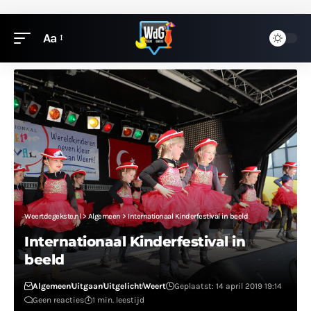
Aa
Weertdegekste.nl
>
Algemeen
>
Internationaal Kinderfestival in beeld
Internationaal Kinderfestival in
beeld
Algemeen
Uitgaan
Uitgelicht
Weert
Geplaatst: 14 april 2019 19:14
Geen reacties
1 min. leestijd