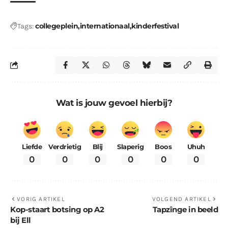
collegeplein
internationaal
kinderfestival
Tags:
Wat is jouw gevoel hierbij?
Liefde
Verdrietig
Blij
Slaperig
Boos
Uhuh
0
0
0
0
0
0
VORIG ARTIKEL
VOLGEND ARTIKEL
Kop-staart botsing op A2
Tapzînge in beeld
bij Ell