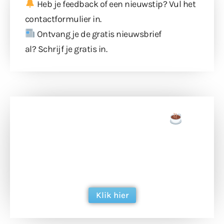
Heb je feedback of een nieuwstip? Vul
het
contactformulier
in.
Ontvang je de gratis nieuwsbrief
al?
Schrijf je gratis in
.
Doneer een tas koffie
Doneer het WdG-team een kop koffie en
ondersteun hun inzet voor dagelijks gratis
berichtgeving. Dank je wel alvast!
Klik hier