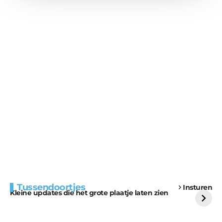
Extra bouwmateriaal
Tunnels blijven een
Tussendoortjes
Insturen
voor kabouters
uitdaging
Kleine updates die het grote plaatje laten zien