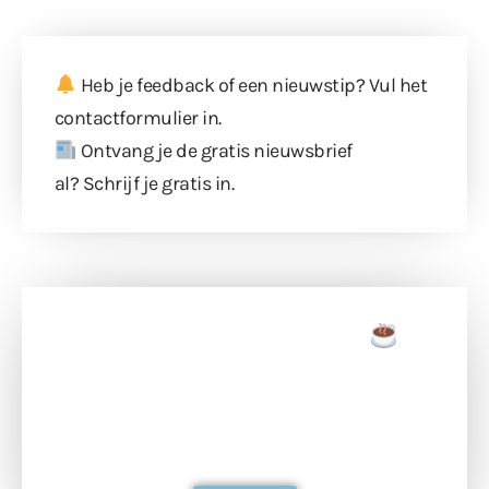
Heb je feedback of een nieuwstip? Vul
het
contactformulier
in.
Ontvang je de gratis nieuwsbrief
al?
Schrijf je gratis in
.
Doneer een tas koffie
Doneer het WdG-team een kop koffie en
ondersteun hun inzet voor dagelijks gratis
berichtgeving. Dank je wel alvast!