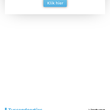
Klik hier
Extra bouwmateriaal
Tunnels blijven een
Insturen