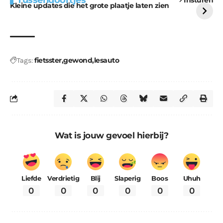
Tussendoortjes
voor kabouters
uitdaging
Kleine updates die het grote plaatje laten zien
fietsster
gewond
lesauto
Tags:
Wat is jouw gevoel hierbij?
Liefde
Verdrietig
Blij
Slaperig
Boos
Uhuh
0
0
0
0
0
0