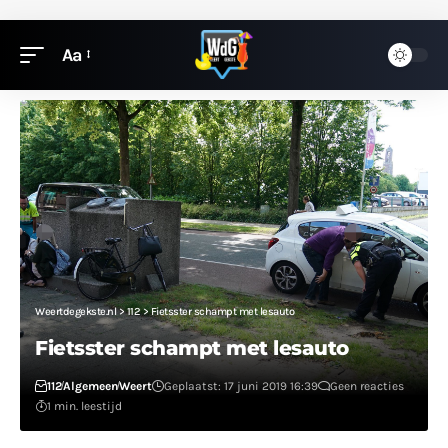
Aa
Weertdegekste.nl
>
112
>
Fietsster schampt met lesauto
Fietsster schampt met lesauto
112
Algemeen
Weert
Geplaatst: 17 juni 2019 16:39
Geen reacties
1 min. leestijd