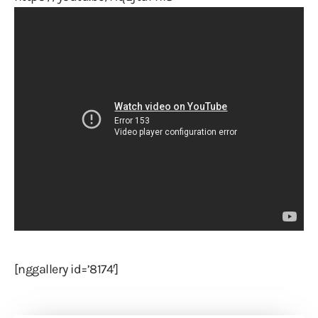
[nggallery id=’8174′]