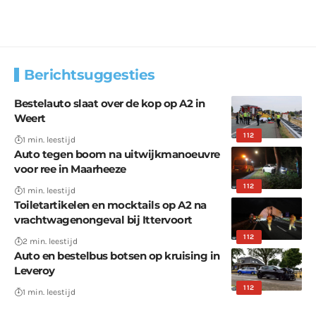
Berichtsuggesties
Bestelauto slaat over de kop op A2 in
Weert
112
1 min. leestijd
Auto tegen boom na uitwijkmanoeuvre
voor ree in Maarheeze
112
1 min. leestijd
Toiletartikelen en mocktails op A2 na
vrachtwagenongeval bij Ittervoort
112
2 min. leestijd
Auto en bestelbus botsen op kruising in
Leveroy
112
1 min. leestijd