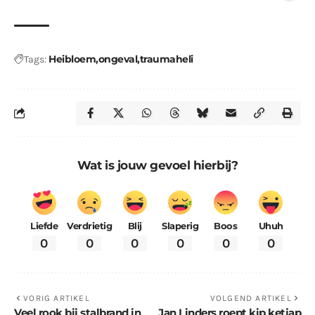
Heibloem
ongeval
traumaheli
Tags:
Wat is jouw gevoel hierbij?
Liefde
Verdrietig
Blij
Slaperig
Boos
Uhuh
0
0
0
0
0
0
VORIG ARTIKEL
VOLGEND ARTIKEL
Veel rook bij stalbrand in
Jan Linders roept kip ketjap