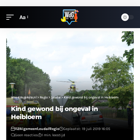
Aa
Weertdegekste.nl
>
Regio
>
Leudal
>
Kind gewond bij ongeval in Heibloem
Kind gewond bij ongeval in
Heibloem
112
Algemeen
Leudal
Regio
Geplaatst: 19 juli 2019 16:05
Geen reacties
1 min. leestijd