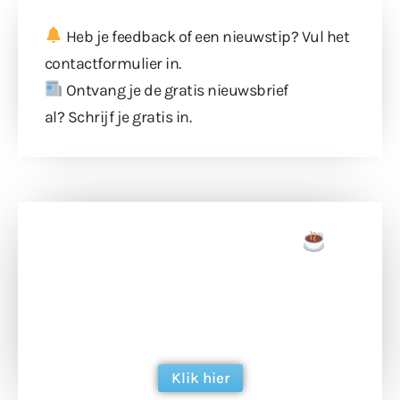
Heb je feedback of een nieuwstip? Vul
het
contactformulier
in.
Ontvang je de gratis nieuwsbrief
al?
Schrijf je gratis in
.
Doneer een tas koffie
Doneer het WdG-team een kop koffie en
ondersteun hun inzet voor dagelijks gratis
berichtgeving. Dank je wel alvast!
Klik hier